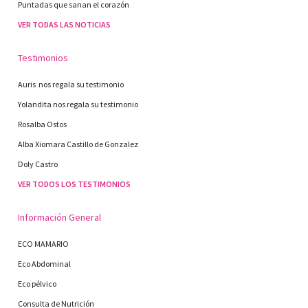
Puntadas que sanan el corazón
VER TODAS LAS NOTICIAS
Testimonios
Auris nos regala su testimonio
Yolandita nos regala su testimonio
Rosalba Ostos
Alba Xiomara Castillo de Gonzalez
Doly Castro
VER TODOS LOS TESTIMONIOS
Información General
ECO MAMARIO
Eco Abdominal
Eco pélvico
Consulta de Nutrición