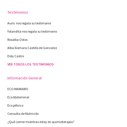
Testimonios
Auris nos regala su testimonio
Yolandita nos regala su testimonio
Rosalba Ostos
Alba Xiomara Castillo de Gonzalez
Doly Castro
VER TODOS LOS TESTIMONIOS
Información General
ECO MAMARIO
Eco Abdominal
Eco pélvico
Consulta de Nutrición
¿Qué comer mientras estoy en quimioterapia?