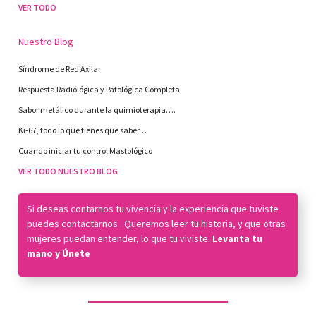
VER TODO
Nuestro Blog
Síndrome de Red Axilar
Respuesta Radiológica y Patológica Completa
Sabor metálico durante la quimioterapia….
Ki-67, todo lo que tienes que saber…
Cuando iniciar tu control Mastológico
VER TODO NUESTRO BLOG
Si deseas contarnos tu vivencia y la experiencia que tuviste
puedes
contactarnos
. Queremos leer tu historia, y que otras
mujeres puedan entender, lo que tu viviste.
Levanta tu
mano y Únete