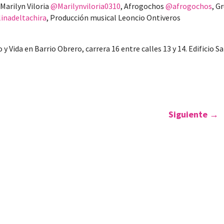
 Marilyn Viloria
@Marilynviloria0310
, Afrogochos
@afrogochos
, G
inadeltachira
, Producción musical Leoncio Ontiveros
y Vida en Barrio Obrero, carrera 16 entre calles 13 y 14. Edificio S
Siguiente
→