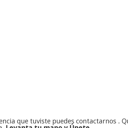
iencia que tuviste puedes
contactarnos
. Q
e.
Levanta tu mano y Únete