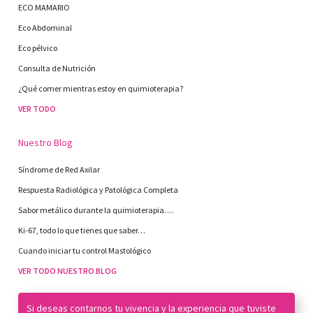
ECO MAMARIO
Eco Abdominal
Eco pélvico
Consulta de Nutrición
¿Qué comer mientras estoy en quimioterapia?
VER TODO
Nuestro Blog
Síndrome de Red Axilar
Respuesta Radiológica y Patológica Completa
Sabor metálico durante la quimioterapia….
Ki-67, todo lo que tienes que saber…
Cuando iniciar tu control Mastológico
VER TODO NUESTRO BLOG
Si deseas contarnos tu vivencia y la experiencia que tuviste