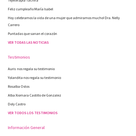
Tejeterapia Táchira
Feliz cumpleaño María Isabel
Hoy celebramos la vida de una mujer que admiramos mucho! Dra. Nelly
Carrero
Puntadas que sanan el corazón
VER TODAS LAS NOTICIAS
Testimonios
Auris nos regala su testimonio
Yolandita nos regala su testimonio
Rosalba Ostos
Alba Xiomara Castillo de Gonzalez
Doly Castro
VER TODOS LOS TESTIMONIOS
Información General