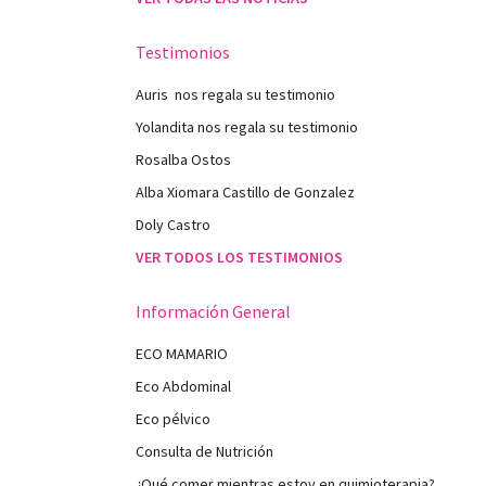
Testimonios
Auris nos regala su testimonio
Yolandita nos regala su testimonio
Rosalba Ostos
Alba Xiomara Castillo de Gonzalez
Doly Castro
VER TODOS LOS TESTIMONIOS
Información General
ECO MAMARIO
Eco Abdominal
Eco pélvico
Consulta de Nutrición
¿Qué comer mientras estoy en quimioterapia?